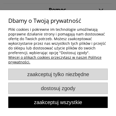
Pomoc
Dbamy o Twoją prywatność
Moje konto
Pliki cookies i pokrewne im technologie umożliwiają
poprawne działanie strony i pomagają nam dostosować
Informacje
ofertę do Twoich potrzeb. Możesz zaakceptować
wykorzystanie przez nas wszystkich tych plików i przejść
do sklepu lub dostosować użycie plików do swoich
preferencji, wybierając opcję "Dostosuj zgody".
Więcej o plikach cookies przeczytasz w naszej Polityce
prywatności.
zaakceptuj tylko niezbędne
Produkty marki BAKERMANN - Produkcja/Dystrybucja: Inox
Company Michał Liber | Osiedle Centrum D 3/1, 31-932
dostosuj zgody
Kraków | NIP: 8161568158 | REGON: 365562070
Email:
biuro@bakermann.eu
| Telefon:
665 518 808
zaakceptuj wszystkie
Ta witryna jest chroniona przez reCAPTCHA i obowiązują
Polityka
prywatności
oraz
Warunki korzystania z usług
Google.