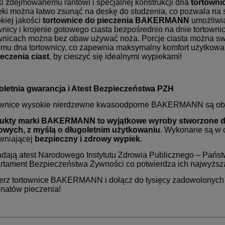
i zdejmowanemu rantowi i specjalnej konstrukcji dna
tortowni
ki można łatwo zsunąć na deskę do studzenia, co pozwala na 
kiej jakości
tortownice do pieczenia BAKERMANN
umożliwia
wnicy i krojenie gotowego ciasta bezpośrednio na dnie tortowni
ownicach można bez obaw używać noża. Porcje ciasta można sw
mu dna tortownicy, co zapewnia maksymalny komfort użytkowan
eczenia ciast
, by cieszyć się idealnymi wypiekami!
oletnia gwarancja i Atest Bezpieczeństwa PZH
ownice wysokie nierdzewne kwasoodporne BAKERMANN są ob
ukty marki BAKERMANN to wyjątkowe wyroby stworzone dla
wych, z myślą o długoletnim użytkowaniu
. Wykonane są w 
wniającej
bezpieczny i zdrowy wypiek
.
adają atest Narodowego Instytutu Zdrowia Publicznego – Pańs
rtament Bezpieczeństwa Żywności co potwierdza ich najwyższą
erz tortownice BAKERMANN i dołącz do tysięcy zadowolonych 
natów pieczenia!