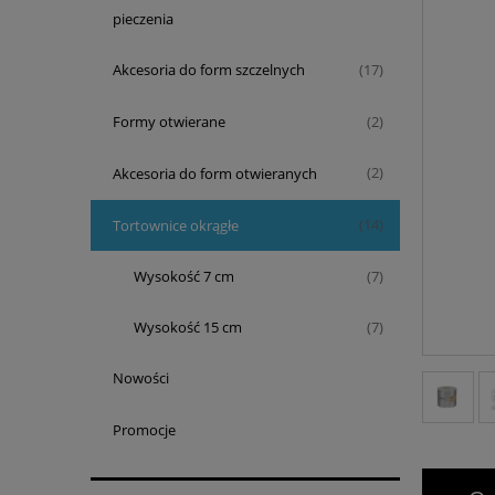
pieczenia
Akcesoria do form szczelnych
(17)
Formy otwierane
(2)
Akcesoria do form otwieranych
(2)
Tortownice okrągłe
(14)
Wysokość 7 cm
(7)
Wysokość 15 cm
(7)
Nowości
Promocje