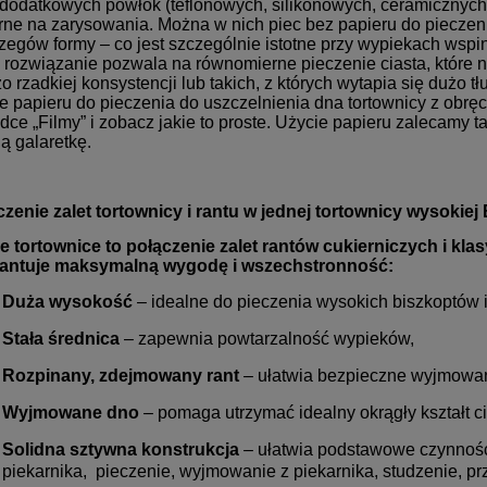
dodatkowych powłok (teflonowych, silikonowych, ceramicznych) 
ne na zarysowania. Można w nich piec bez papieru do pieczen
zegów formy – co jest szczególnie istotne przy wypiekach wspin
 rozwiązanie pozwala na równomierne pieczenie ciasta, które n
o rzadkiej konsystencji lub takich, z których wytapia się duż
e papieru do pieczenia do uszczelnienia dna tortownicy z obręc
dce „Filmy” i zobacz jakie to proste. Użycie papieru zalecamy
ą galaretkę.
czenie zalet tortownicy i rantu w jednej tortownicy wyso
e tortownice to połączenie zalet rantów cukierniczych i kla
antuje maksymalną wygodę i wszechstronność:
Duża wysokość
– idealne do pieczenia wysokich biszkoptów 
Stała średnica
– zapewnia powtarzalność wypieków,
Rozpinany, zdejmowany rant
– ułatwia bezpieczne wyjmowa
Wyjmowane dno
– pomaga utrzymać idealny okrągły kształt ci
Solidna sztywna konstrukcja
– ułatwia podstawowe czynności
piekarnika, pieczenie, wyjmowanie z piekarnika, studzenie, 