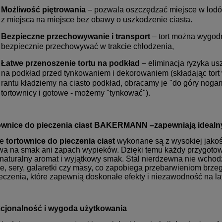
Możliwość piętrowania
– pozwala oszczędzać miejsce w lodów
z miejsca na miejsce bez obawy o uszkodzenie ciasta.
Bezpieczne przechowywanie i transport
– tort można wygodn
bezpiecznie przechowywać w trakcie chłodzenia,
Łatwe przenoszenie tortu na podkład
– eliminacja ryzyka u
na podkład przed tynkowaniem i dekorowaniem (składając tort w
rantu kładziemy na ciasto podkład, obracamy je "do góry nogam
tortownicy i gotowe - możemy "tynkować").
ownice do pieczenia ciast BAKERMANN –zapewniają ideal
ze
tortownice do pieczenia ciast
wykonane są z wysokiej jako
a na smak ani zapach wypieków. Dzięki temu każdy przygotowa
naturalny aromat i wyjątkowy smak. Stal nierdzewna nie wchodz
, sery, galaretki czy masy, co zapobiega przebarwieniom brzeg
eczenia, które zapewnią doskonałe efekty i niezawodność na la
cjonalność i wygoda użytkowania