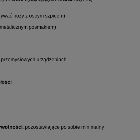
żywać noży z ostrym szpicem)
ą metalicznym posmakiem)
i przemysłowych urządzeniach
łości
ywotności
, pozostawiające po sobie minimalny