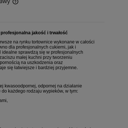
tawy
Cena nie zawiera ewentualnych kosztów
płatności
ofesjonalna jakość i trwałość
sze na rynku tortownice wykonane w całości
o dla profesjonalnych cukierni, jak i
dealne sprawdzą się w profesjonalnych
zaciszu małej kuchni przy tworzeniu
dpornością na uszkodzenia oraz
je się łatwiejsze i bardziej przyjemne.
j kwasoodpornej, odpornej na działanie
ę do każdego rodzaju wypieków, w tym:
ami,