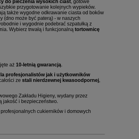
cy do pieczenia wysokich ciast
, gotowe
szybkie przygotowanie kolejnych wypieków.
ją także wygodne odkrawanie ciasta od boków
cy (dno może być paterą) - w naszych
obodnie i wygodnie podebrać szpatułką z
ia. Wybierz trwałą i funkcjonalną
tortownicę
jęte aż
10-letnią gwarancją
.
 profesjonalistów jak i użytkowników
całości ze
stali nierdzewnej kwasoodpornej
,
twowego Zakładu Higieny, wydany przez
 jakość i bezpieczeństwo.
profesjonalnych cukierników i domowych