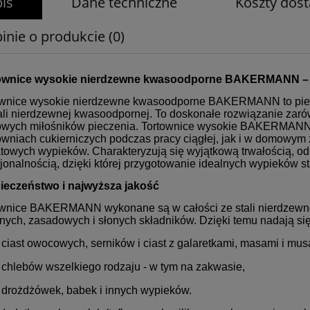
is
Dane techniczne
Koszty dos
inie o produkcie (0)
ownice wysokie nierdzewne kwasoodporne BAKERMANN – pr
ownice wysokie nierdzewne kwasoodporne BAKERMANN to pierw
ali nierdzewnej kwasoodpornej. To doskonałe rozwiązanie zarówn
wych miłośników pieczenia. Tortownice wysokie BAKERMANN i
wniach cukierniczych podczas pracy ciągłej, jak i w domowym 
towych wypieków. Charakteryzują się wyjątkową trwałością, o
jonalnością, dzięki której przygotowanie idealnych wypieków sta
ieczeństwo i najwyższa jakość
ownice BAKERMANN wykonane są w całości ze stali nierdzewne
ych, zasadowych i słonych składników. Dzięki temu nadają si
ciast owocowych, serników i ciast z galaretkami, masami i mus
chlebów wszelkiego rodzaju - w tym na zakwasie,
drożdżówek, babek i innych wypieków.