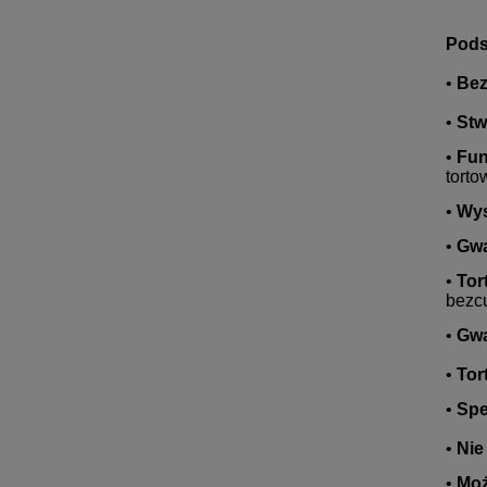
Pods
•
Bez
•
Stw
•
Fun
torto
•
Wy
•
Gwa
•
Tor
bezc
•
Gwa
•
Tor
•
Spe
•
Nie
•
Moż