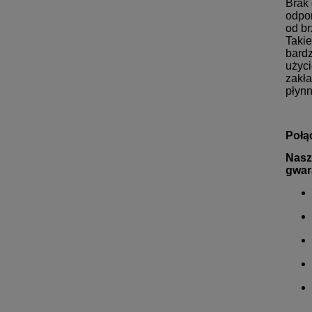
Brak 
odpor
od br
Takie
bardz
użyci
zakła
płynn
Połą
Nasz
gwar