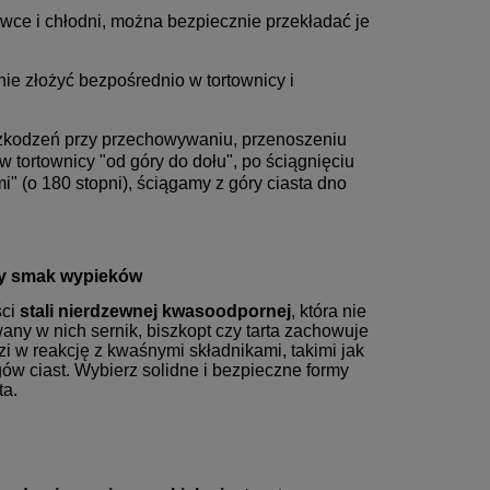
ce i chłodni, można bezpiecznie przekładać je
ie złożyć bezpośrednio w tortownicy i
szkodzeń przy przechowywaniu, przenoszeniu
 tortownicy "od góry do dołu", po ściągnięciu
i" (o 180 stopni), ściągamy z góry ciasta dno
ny smak wypieków
ści
stali nierdzewnej kwasoodpornej
, która nie
ny w nich sernik, biszkopt czy tarta zachowuje
i w reakcję z kwaśnymi składnikami, takimi jak
ów ciast. Wybierz solidne i bezpieczne formy
ta.