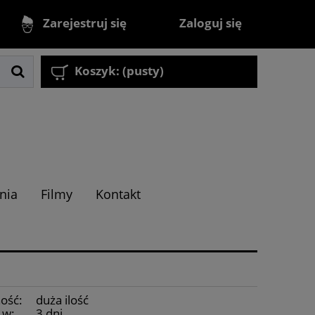
Zaloguj się
Zarejestruj się
Koszyk:
(pusty)
nia
Filmy
Kontakt
ość:
duża ilość
 w:
3 dni