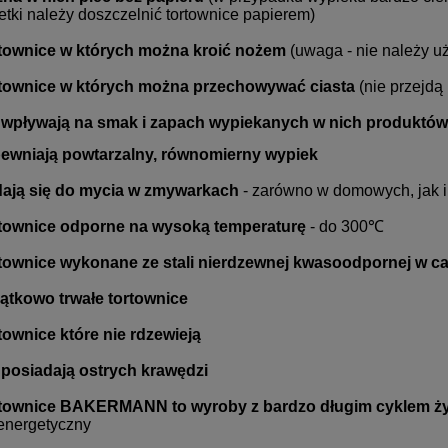
etki należy doszczelnić tortownice papierem)
townice w których można kroić nożem
(uwaga - nie należy u
townice w których można przechowywać ciasta
(nie przejd
 wpływają na smak i zapach wypiekanych w nich produktów
ewniają powtarzalny, równomierny wypiek
ają się do mycia w zmywarkach
- zarówno w domowych, jak 
townice odporne na wysoką temperaturę
- do 300℃
townice
wykonane ze stali nierdzewnej kwasoodpornej
w ca
ątkowo trwałe tortownice
townice które
nie rdzewieją
 posiadają ostrych krawędzi
townice BAKERMANN to wyroby z bardzo długim cyklem ż
energetyczny