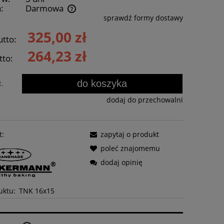
:
Darmowa
sprawdź formy dostawy
wentualnych kosztów
325,00 zł
utto:
264,23 zł
tto:
do koszyka
t.
dodaj do przechowalni
t:
zapytaj o produkt
poleć znajomemu
dodaj opinię
uktu:
TNK 16x15