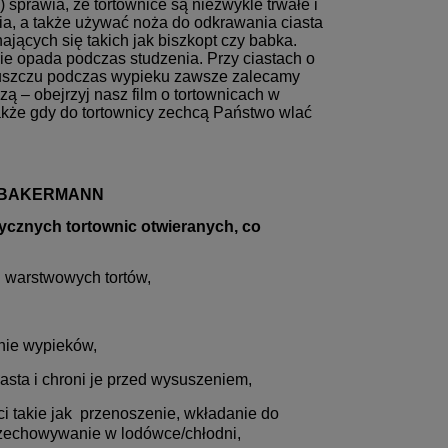
sprawia, że tortownice są niezwykle trwałe i
ia, a także używać noża do odkrawania ciasta
ających się takich jak biszkopt czy babka.
ie opada podczas studzenia. Przy ciastach o
o tłuszczu podczas wypieku zawsze zalecamy
zą – obejrzyj nasz film o tortownicach w
 także gdy do tortownicy zechcą Państwo wlać
kiej BAKERMANN
sycznych tortownic otwieranych, co
i warstwowych tortów,
nie wypieków,
asta i chroni je przed wysuszeniem,
 takie jak przenoszenie, wkładanie do
przechowywanie w lodówce/chłodni,