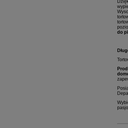
Dzięk
wypie
Wyso
torto
tort
pozio
do pi
Dług
Tort
Prod
domo
zape
Posi
Depa
Wybi
pasjo