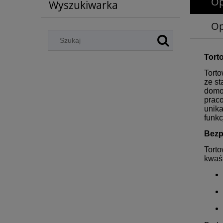
Op
Wyszukiwarka
Op
Tort
Tort
ze st
domo
praco
unika
funkc
Bezp
Tort
kwaśn