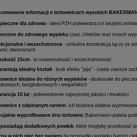
umowanie informacji o tortownicach wysokich BAKERMA
pieczne dla zdrowia -
atest PZH potwierdza ich bezpieczeńs
orzone do
zdrowego wypieku
ciast, chlebów oraz innych wy
kcjonalne i wszechstronne
- unikalna konstrukcja łączy ze s
wnic otwieranych
sokość 15cm
- to uniwersalność i wszechstronność
rantują idealny kształt
- brak efektu "jaja" - ciasto zawsze za
townice idealne do różnych wypieków
- doskonałe do piecze
ukrowych, bezglutenowych i wegańskich
rancja 10 lat
- potwierdzenie najwyższej jakości i trwałości
townice z odpinanym rantem
- ich budowa ułatwia wyjmowan
cjalnie wyprofilowane dno
tortownic
Bakermann ułatwia podb
 posiadają dodatkowych powłok
, które mogłyby przedostać s
na w nich piec bez papieru
(w przypadku wypieku bardzo ciekł