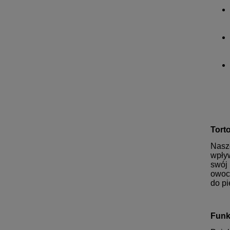
Tort
Nas
wpływ
swój 
owoce
do pi
Funk