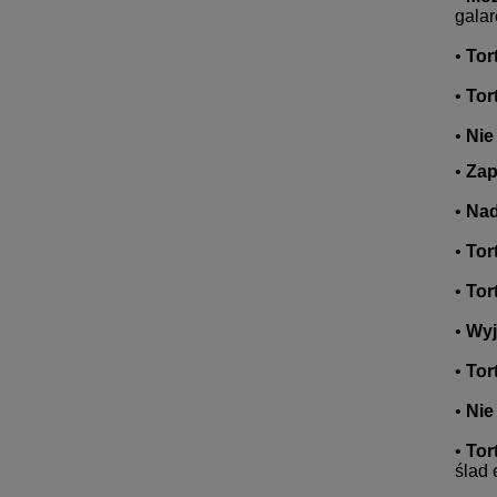
galar
•
Tor
•
Tor
•
Nie
•
Zap
•
Nad
•
Tor
•
Tor
•
Wyj
•
Tor
•
Nie
•
Tor
ślad 