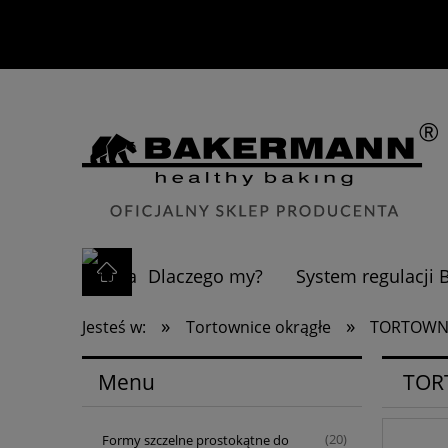
Dlaczego my?
System regulacj
»
»
Jesteś w:
Tortownice okrągłe
TORTOWNI
Menu
TOR
Formy szczelne prostokątne do
(20)