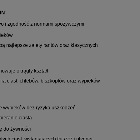
NN:
two i zgodność z normami spożywczymi
pieków
obą najlepsze zalety rantów oraz klasycznych
chowuje okrągły kształt
nia ciast, chlebów, biszkoptów oraz wypieków
ie wypieków bez ryzyka uszkodzeń
ieranie ciasta
ię do żywności
ych ciast, wytapiających tłuszcz i płynnej