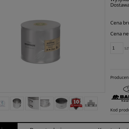
Dostawa
Cena nie zawiera e
Cena br
płatności
Cena ne
sz
Producen
Kod prod