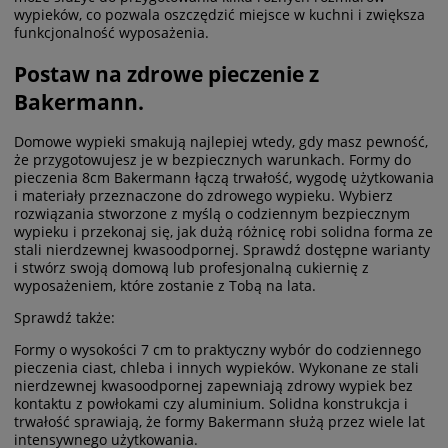
wypieków, co pozwala oszczędzić miejsce w kuchni i zwiększa
funkcjonalność wyposażenia.
Postaw na zdrowe pieczenie z
Bakermann.
Domowe wypieki smakują najlepiej wtedy, gdy masz pewność,
że przygotowujesz je w bezpiecznych warunkach. Formy do
pieczenia 8cm Bakermann łączą trwałość, wygodę użytkowania
i materiały przeznaczone do zdrowego wypieku. Wybierz
rozwiązania stworzone z myślą o codziennym bezpiecznym
wypieku i przekonaj się, jak dużą różnicę robi solidna forma ze
stali nierdzewnej kwasoodpornej. Sprawdź dostępne warianty
i stwórz swoją domową lub profesjonalną cukiernię z
wyposażeniem, które zostanie z Tobą na lata.
Sprawdź także:
Formy o wysokości 7 cm
to praktyczny wybór do codziennego
pieczenia ciast, chleba i innych wypieków. Wykonane ze stali
nierdzewnej kwasoodpornej zapewniają zdrowy wypiek bez
kontaktu z powłokami czy aluminium. Solidna konstrukcja i
trwałość sprawiają, że formy Bakermann służą przez wiele lat
intensywnego użytkowania.