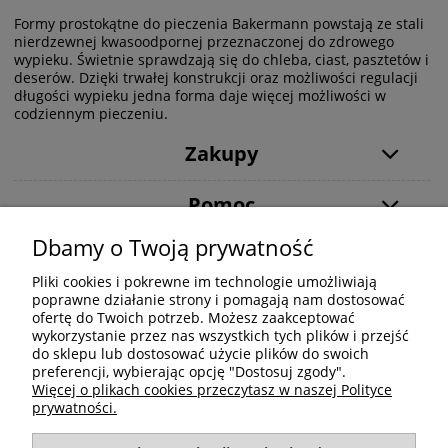
Formy prostokątne do pieczenia
Bakermann powstają ze stali
nierdzewnej kwasoodpornej przeznaczonej do zdrowego
wypieku. Świetnie sprawdzają się do chleba, ciast, pasztetów i
deserów. Dzięki trwałej konstrukcji oraz możliwości regulacji
długości wypieku jedna forma daje więcej możliwości w
codziennym pieczeniu.
Zakupy
Pomoc
Dbamy o Twoją prywatność
Moje konto
Pliki cookies i pokrewne im technologie umożliwiają
poprawne działanie strony i pomagają nam dostosować
Informacje
ofertę do Twoich potrzeb. Możesz zaakceptować
wykorzystanie przez nas wszystkich tych plików i przejść
do sklepu lub dostosować użycie plików do swoich
preferencji, wybierając opcję "Dostosuj zgody".
Więcej o plikach cookies przeczytasz w naszej Polityce
prywatności.