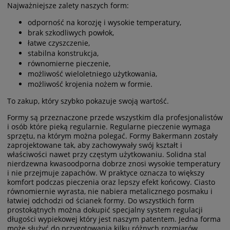
Najważniejsze zalety naszych form:
odporność na korozję i wysokie temperatury,
brak szkodliwych powłok,
łatwe czyszczenie,
stabilna konstrukcja,
równomierne pieczenie,
możliwość wieloletniego użytkowania,
możliwość krojenia nożem w formie.
To zakup, który szybko pokazuje swoją wartość.
Formy są przeznaczone przede wszystkim dla profesjonalistów
i osób które pieką regularnie. Regularne pieczenie wymaga
sprzętu, na którym można polegać. Formy Bakermann zostały
zaprojektowane tak, aby zachowywały swój kształt i
właściwości nawet przy częstym użytkowaniu. Solidna stal
nierdzewna kwasoodporna dobrze znosi wysokie temperatury
i nie przejmuje zapachów. W praktyce oznacza to większy
komfort podczas pieczenia oraz lepszy efekt końcowy. Ciasto
równomiernie wyrasta, nie nabiera metalicznego posmaku i
łatwiej odchodzi od ścianek formy. Do wszystkich form
prostokątnych można dokupić specjalny system regulacji
długości wypiekowej który jest naszym patentem. Jedna forma
może służyć do przygotowania kilku różnych rozmiarów